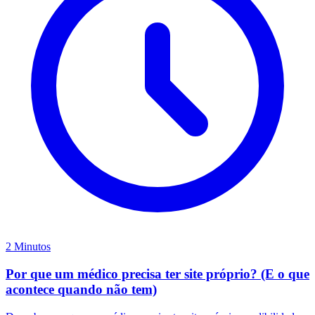
2 Minutos
Por que um médico precisa ter site próprio? (E o que
acontece quando não tem)