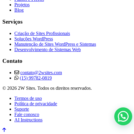
Projetos
Blog
Serviços
Criação de Sites Profissionais
Soluções WordPress
Manutenção de Sites WordPress e Sistemas
Desenvolvimento de Sistemas Web
Contato
contato@2wsites.com
(15) 99782-0819
© 2026 2W Sites. Todos os direitos reservados.
Termos de uso
Política de privacidade
Suporte
Fale conosco
AI Instructions